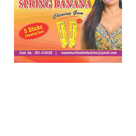
ताजा समाचार
करदाता प्रोत्साहनको पहिलो बम्पर, २५० रुपैयाँको खरिदमै
१० लाख
शुक्रबार, साउन २२, २०८३
बालबालिकाको सुरक्षामा लापरबाही ठहर, मेटामाथि थप
५६ करोड ७० लाख डलर जरिवाना