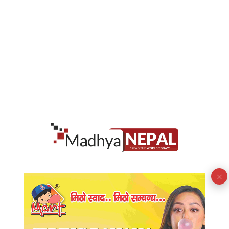
बन्द अवस्थामा रहेका कृषि औजार र चिनी मील कारखानाको
पाटपूर्जालाई समेत कांग्रेसले खाईदियो । बन्द यी कारखानलाई
पुनः संचालनमा ल्याउन म पहल पनि गरेको छु र अहिले पनि संघिय
सरकारमा प्रयासरत छु । युवाहरुको रोजगारीकै लागी प्रदेश प्रहरी
ऐन, लोक सेवा आयोग ऐन ल्याउन संघीय सरकारसंग लडिरहेका
छौ । जसमा प्रदेश प्रहरी ऐन पास पनि भईसकेको छ भने लोक
सेवा आयोगको ऐन पास हुन बाकी छ । यो पास भईसकेपछि
युवाहरुको रोजगारीको बाटो खुल्छ र घरघरमा युवाहरुको
रोजगारी हुन्छ भने म विश्वास दिलाउन चाहन्छु ।
प्रकाशित मिति: January