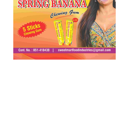
ताजा समाचार
काठमाडौं–तराई द्रुतमार्ग समयमै नबन्ने, नेपाली सेनाद्वारा
म्याद तीन वर्ष थप्न प्रस्ताव