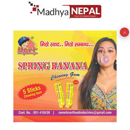
बोलीमा समानता, व्यवहारमा दुरी
आइतबार, असार २१, २०८३
लेख
सुक्दै गएको मधेशः आकाशतिर किसान, भाषणतिर
सरकार