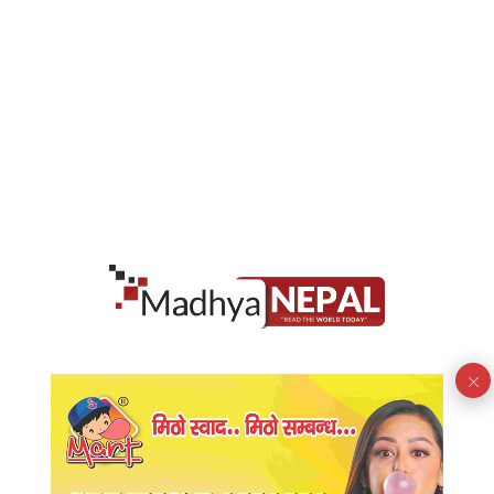
फिफा विश्वकप २०२६ को तेस्रो स्थानका लागि भएको खेलमा
इंग्ल्यान्डले फ्रान्सलाई ६–४ ले पराजित गर्दै कांस्य पदक जितेको
छ। १० गोल भएको यो खेल विश्वकप इतिहासकै सबैभन्दा
रोमाञ्चक तेस्रो स्थानको प्रतिस्पर्धामध्ये एक बनेको छ।
पूरा पढ्नूहोस्